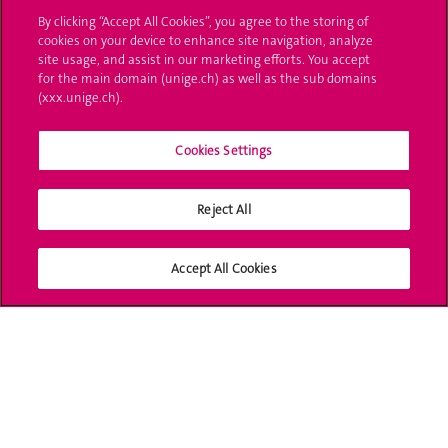
L'UNIGE vous informe
By clicking “Accept All Cookies”, you agree to the storing of
cookies on your device to enhance site navigation, analyze
UNIGE Mobile
site usage, and assist in our marketing efforts. You accept
for the main domain (unige.ch) as well as the sub domains
Médias
(xxx.unige.ch).
Offres d'emploi
Cookies Settings
Bibliothèque
Reject All
Calendrier académique
Médias sociaux UNIGE
Accept All Cookies
Accréditation