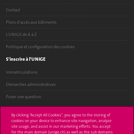
Contact
Plans d'accès aux bâtiments
L'UNIGE de A à Z
Politique et configuration des cookies
S'inscrire à l'UNIGE
Immatriculations
Démarches administratives
Poser une question
L'UNIGE vous informe
By clicking “Accept All Cookies”, you agree to the storing of
cookies on your device to enhance site navigation, analyze
UNIGE Mobile
site usage, and assist in our marketing efforts. You accept
for the main domain (unige.ch) as well as the sub domains