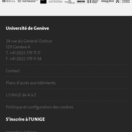
Université de Genève
24 rue du Général-Dufour
1211 Genève 4
T. +41 (0)22 379 71 11
F. +41 (0)22 379 11 34
Contact
Plans d'accès aux bâtiments
L'UNIGE de A à Z
Politique et configuration des cookies
S'inscrire à l'UNIGE
Immatriculations