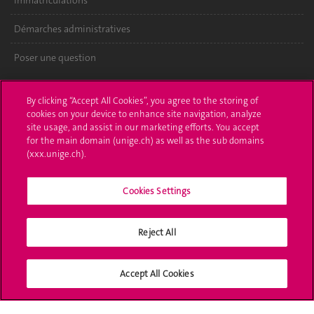
Démarches administratives
Poser une question
L'UNIGE vous informe
By clicking “Accept All Cookies”, you agree to the storing of
cookies on your device to enhance site navigation, analyze
UNIGE Mobile
site usage, and assist in our marketing efforts. You accept
for the main domain (unige.ch) as well as the sub domains
Médias
(xxx.unige.ch).
Offres d'emploi
Cookies Settings
Bibliothèque
Calendrier académique
Reject All
Médias sociaux UNIGE
Accept All Cookies