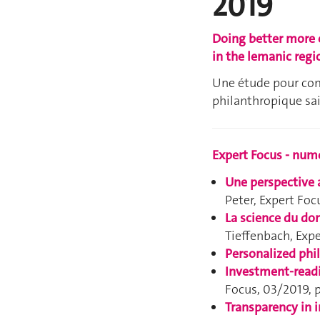
2019
Doing better more e
in the lemanic regi
Une étude pour com
philanthropique sai
Expert Focus - numé
Une perspective a
Peter,
Expert Foc
La science du don
Tieffenbach,
Expe
Personalized phi
Investment-readi
Focus
, 03/2019, 
Transparency in 