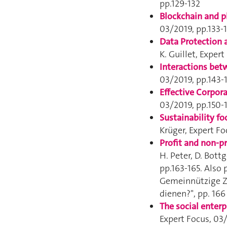
pp.129-132
Blockchain and p
03/2019, pp.133-
Data Protection 
K. Guillet,
Expert
Interactions bet
03/2019, pp.143-
Effective Corpor
03/2019, pp.150-
Sustainability f
Krüger,
Expert Fo
Profit and non-p
H. Peter, D. Bott
pp.163-165. Also
Gemeinnützige Zw
dienen?", pp. 166
The social enterp
Expert Focus
, 03