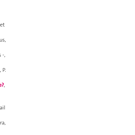
 et
us
,
 -
,
, P.
e?
,
ail
ra,