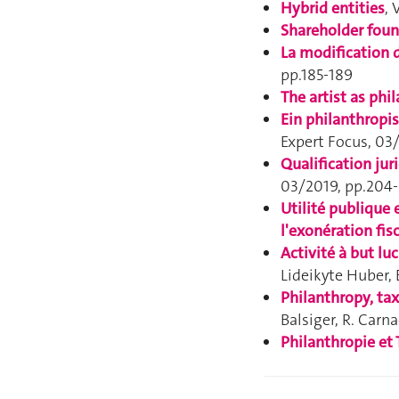
Hybrid entitie
s
, 
Shareholder fou
La modification 
pp.185-189
The artist as phi
Ein philanthropi
Expert Focus
, 03
Qualification ju
03/2019, pp.204
Utilité publique 
l'exonération fis
Activité à but lu
Lideikyte Huber,
Philanthropy, ta
Balsiger, R. Carn
Philanthropie et