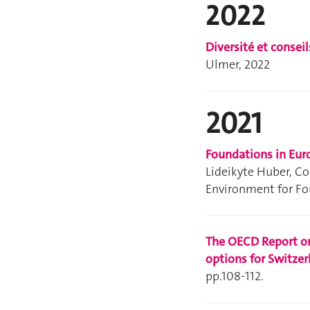
2022
Diversité et consei
Ulmer, 2022
2021
Foundations in Eur
Lideikyte Huber, C
Environment for Fou
The OECD Report on
options for Switzer
pp.108-112.