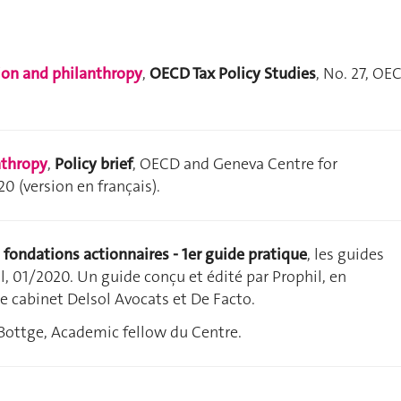
ion and philanthropy
,
OECD Tax Policy Studies
, No. 27, OE
nthropy
,
Policy brief
, OECD and Geneva Centre for
0 (version en français).
fondations actionnaires - 1er guide pratique
, les guides
l, 01/2020. Un guide conçu et édit
é par Prophil, en
le cabinet Delsol Avocats et De Facto.
Bottge, Academic fellow du Centre.