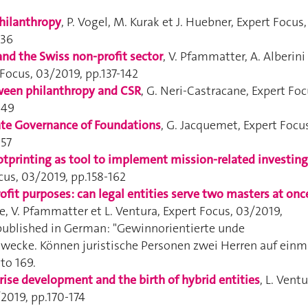
hilanthropy
, P. Vogel, M. Kurak et J. Huebner,
Expert Focus
,
136
and the Swiss non-profit sector
, V. Pfammatter, A. Alberini
 Focus
, 03/2019, pp.137-142
ween philanthropy and CSR
, G. Neri-Castracane,
Expert Foc
149
ate Governance of Foundations
, G. Jacquemet,
Expert Focus
157
ootprinting as tool to implement mission-related investing
cus
, 03/2019, pp.158-162
rofit purposes
: can legal entities serve two masters at onc
ge, V. Pfammatter et L. Ventura,
Expert Focus
, 03/2019,
 published in German: "Gewinnorientierte unde
ecke. Können juristische Personen zwei Herren auf einm
 to 169.
rise development and the birth of hybrid entities
, L. Ventu
/2019, pp.170-174