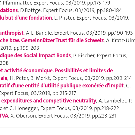
V. Pfammatter,
Expert Focus
, 03/2019, pp.175-179
ndations
, D.Bottge,
Expert Focus
, 03/2019, pp.180-184
du but d'une fondation
, L. Pfister,
Expert Focus
, 03/2019,
lanthropist
, A-L. Bandle,
Expert Focus
, 03/2019, pp.190-193
sche bzw. Gemeinnützer Trust für die Schweiz
, A. Kratz-Ulm
/2019, pp.199-203
ridique des Social Impact Bonds
, P. Fischer,
Expert Focus
,
-208
et activité économique. Possibilités et limites de
cale
, H. Peter, B. Merkt,
Expert Focus
, 03/2019, pp.209-214
cratif d'une entité d'utilité publique exonérée d'impôt
, G.
Expert Focus
, 03/2019, pp.215-217
x expenditures and competitive neutrality
,
A. Lambelet, P.
ac et C. Honegger,
Expert Focus
, 03/2019, pp.218-222
 TVA
, X. Oberson,
Expert Focus
, 03/2019, pp.223-231