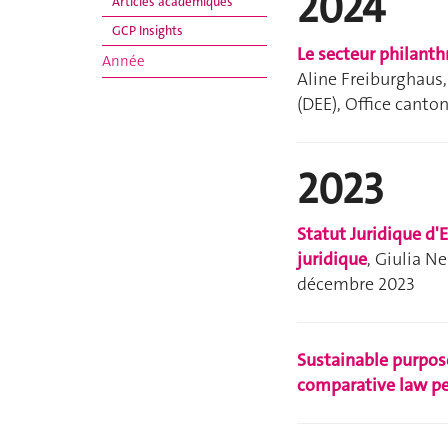
2024
Articles académiques
GCP Insights
Le secteur philant
Année
Aline Freiburghaus
(DEE), Office canto
2023
Statut Juridique d'
juridique
, Giulia N
décembre 2023
Sustainable purpose
comparative law pe