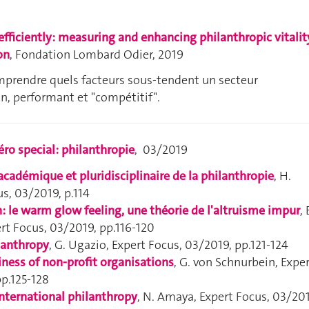
fficiently: measuring and enhancing philanthropic vitalit
on
,
Fondation Lombard Odier,
2019
prendre quels facteurs sous-tendent un secteur
n, performant et "compétitif".
ro special: philanthropie
, 03/2019
cadémique et pluridisciplinaire de la philanthropie
, H.
us
, 03/2019, p.114
: le warm glow feeling, une théorie de l'altruisme impur
, 
rt Focus
, 03/2019, pp.116-120
lanthropy
, G. Ugazio,
Expert Focus
, 03/2019, pp.121-124
ness of non-profit organisations
, G. von Schnurbein,
Exper
pp.125-128
international philanthropy
, N. Amaya,
Expert Focus
, 03/201