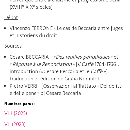
e
e
(XVIII
-XIX
siècles)
Débat
Vincenzo FERRONE - Le cas de Beccaria entre juges
et historiens du droit
Sources
Cesare BECCARIA -
« Des feuilles périodiques »
et
«
Réponse à la Renonciation »
[
Il Caffè
1764-1766],
introduction (« Cesare Beccaria et le
Caffè
»),
traduction et édition de Giulia Nomblot
Pietro VERRI - [Osservazioni al Trattato « Dei delitti
e delle pene » di Cesare Beccaria]
Numéros parus:
VIII (2025)
VII (2023)