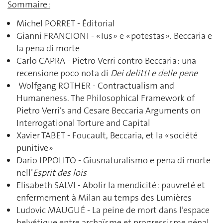
Sommaire :
Michel PORRET - Éditorial
Gianni FRANCIONI - « Ius » e « potestas ». Beccaria e
la pena di morte
Carlo CAPRA - Pietro Verri contro Beccaria : una
recensione poco nota di
Dei delittI e delle pene
Wolfgang ROTHER - Contractualism and
Humaneness. The Philosophical Framework of
Pietro Verri’s and Cesare Beccaria Arguments on
Interrogational Torture and Capital
Xavier TABET - Foucault, Beccaria, et la « société
punitive »
Dario IPPOLITO - Giusnaturalismo e pena di morte
nell’
Esprit des lois
Elisabeth SALVI - Abolir la mendicité : pauvreté et
enfermement à Milan au temps des Lumières
Ludovic MAUGUÉ - La peine de mort dans l’espace
helvétique entre archaïsme et progressisme pénal