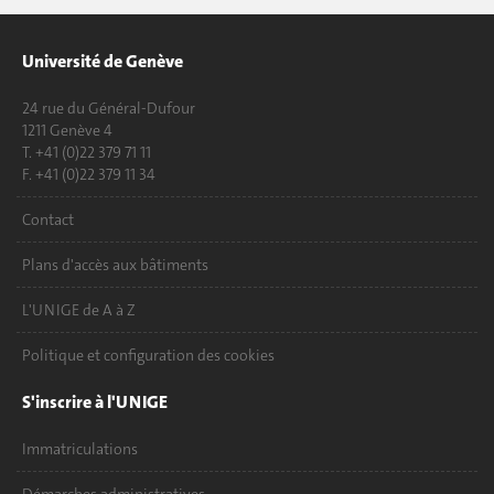
Université de Genève
24 rue du Général-Dufour
1211 Genève 4
T. +41 (0)22 379 71 11
F. +41 (0)22 379 11 34
Contact
Plans d'accès aux bâtiments
L'UNIGE de A à Z
Politique et configuration des cookies
S'inscrire à l'UNIGE
Immatriculations