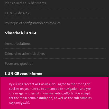
Plans d'accès aux bâtiments
L'UNIGE de A à Z
Politique et configuration des cookies
S'inscrire à l'UNIGE
Immatriculations
Démarches administratives
Poser une question
L'UNIGE vous informe
UNIGE Mobile
By clicking “Accept All Cookies”, you agree to the storing of
cookies on your device to enhance site navigation, analyze
site usage, and assist in our marketing efforts. You accept
Médias
for the main domain (unige.ch) as well as the sub domains
(xxx.unige.ch).
Offres d'emploi