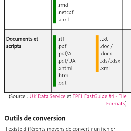
.rmd
.netcdf
.aiml
Documents et
.rtf
.txt
scripts
.pdf
.doc /
.pdf/A
.docx
.pdf/UA
.xls/.xlsx
.xhtml
.xml
.html
.odt
(Source :
UK Data Service
et
EPFL FastGuide #4 - File
Formats
)
Outils de conversion
Il existe différents moyens de convertir un fichier