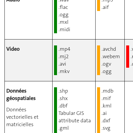
.flac
.aif
.ogg
.mxl
.midi
Video
.mp4
.avchd
.mj2
.webem
.avi
.ogv
.
.mkv
.ogg
Données
.shp
.mdb
géospatiales
.shx
.mif
.dbf
.kml
Données
Tabular GIS
.ai
vectorielles et
attribute data
.dxf
matricielles
.gml
.svg