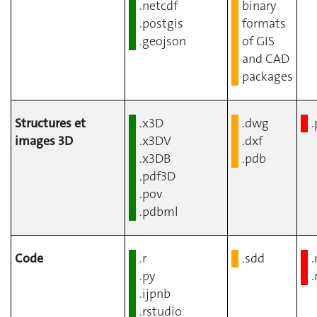
.netcdf
binary
.postgis
formats
.geojson
of GIS
and CAD
packages
Structures et
.x3D
.dwg
images 3D
.x3DV
.dxf
.x3DB
.pdb
.pdf3D
.pov
.pdbml
Code
.r
.sdd
.py
.
.ijpnb
.rstudio