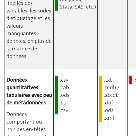
libellés des
Stata, SAS, etc.)
variables, les codes
d'étiquetage et les
valeurs
manquantes
définies, en plus de
la matrice de
données.
Données
.csv
.txt
.
quantitatives
.tab
.mdb /
tabulaires avec peu
.ods
.accdb
de métadonnées
.sql
.dbf
.tsv
.ods
Données
.xml
comportant ou
non des en-têtes