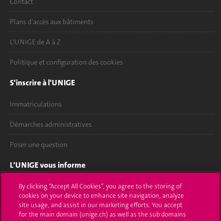
Contact
Plans d'accès aux bâtiments
L'UNIGE de A à Z
Politique et configuration des cookies
S'inscrire à l'UNIGE
Immatriculations
Démarches administratives
Poser une question
L'UNIGE vous informe
UNIGE Mobile
By clicking “Accept All Cookies”, you agree to the storing of
cookies on your device to enhance site navigation, analyze
site usage, and assist in our marketing efforts. You accept
Médias
for the main domain (unige.ch) as well as the sub domains