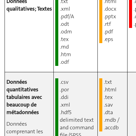
Données
.txt
.html
.
qualitatives; Textes
.xml
.docx
.
.pdf/A
.pptx
.
.odt
.rtf
.
.odm
.pdf
.tex
.eps
.md
.htm
.odf
Données
.csv
.txt
quantitatives
.por
.html
tabulaires avec
.ddi
.tex
beaucoup de
.xml
.sav
métadonnées
.hdf5
.dta
delimited text
.mdb /
Données
and command
.accdb
comprenant les
file (SPSS,