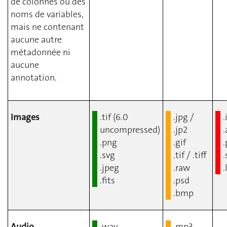
de colonnes ou des
noms de variables,
mais ne contenant
aucune autre
métadonnée ni
aucune
annotation.
Images
.tif (6.0
.jpg /
.
uncompressed)
.jp2
.
.png
.gif
.
.svg
.tif / .tiff
.
.jpeg
.raw
.
.fits
.psd
.bmp
Audio
.wav
.mp3