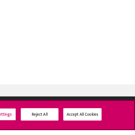
ettings
Reject All
Accept All Cookies
Médias sociaux UNIGE