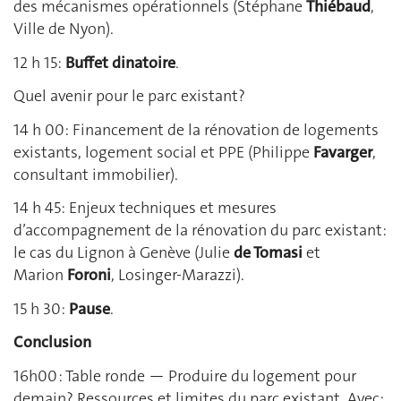
des mécanismes opérationnels (Stéphane
Thiébaud
,
Ville de Nyon).
12 h 15:
Buffet dinatoire
.
Quel avenir pour le parc existant?
14 h 00: Financement de la rénovation de logements
existants, logement social et PPE (Philippe
Favarger
,
consultant immobilier).
14 h 45: Enjeux techniques et mesures
d’accompagnement de la rénovation du parc existant:
le cas du Lignon à Genève (Julie
de Tomasi
et
Marion
Foroni
, Losinger-Marazzi).
15 h 30:
Pause
.
Conclusion
16h00 : Table ronde — Produire du logement pour
demain? Ressources et limites du parc existant. Avec: