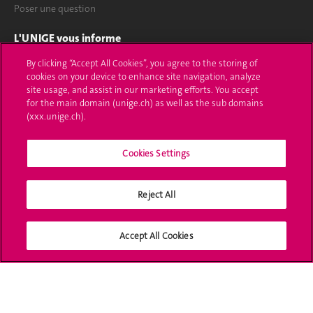
Poser une question
L'UNIGE vous informe
By clicking “Accept All Cookies”, you agree to the storing of
UNIGE Mobile
cookies on your device to enhance site navigation, analyze
site usage, and assist in our marketing efforts. You accept
Médias
for the main domain (unige.ch) as well as the sub domains
(xxx.unige.ch).
Offres d'emploi
Bibliothèque
Cookies Settings
Calendrier académique
Reject All
Médias sociaux UNIGE
Accept All Cookies
Accréditation