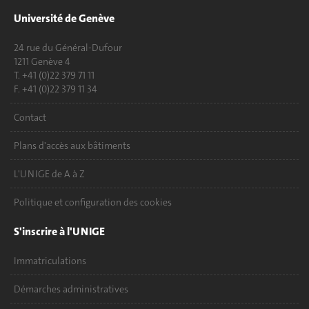
Université de Genève
24 rue du Général-Dufour
1211 Genève 4
T. +41 (0)22 379 71 11
F. +41 (0)22 379 11 34
Contact
Plans d'accès aux bâtiments
L'UNIGE de A à Z
Politique et configuration des cookies
S'inscrire à l'UNIGE
Immatriculations
Démarches administratives