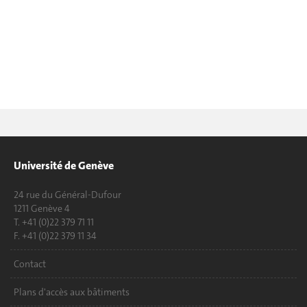
Université de Genève
24 rue du Général-Dufour
1211 Genève 4
T. +41 (0)22 379 71 11
F. +41 (0)22 379 11 34
Contact
Plans d'accès aux bâtiments