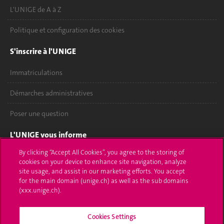
L'UNIGE de A à Z
Politique et configuration des cookies
S'inscrire à l'UNIGE
Immatriculations
Démarches administratives
Poser une question
L'UNIGE vous informe
By clicking “Accept All Cookies”, you agree to the storing of
UNIGE Mobile
cookies on your device to enhance site navigation, analyze
site usage, and assist in our marketing efforts. You accept
Médias
for the main domain (unige.ch) as well as the sub domains
(xxx.unige.ch).
Offres d'emploi
Cookies Settings
Bibliothèque