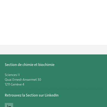
Section de chimie et biochimie
Sciences II
Quai Ernest-Ansermet 30
1211 Genève 4
Retrouvez la Section sur LinkedIn