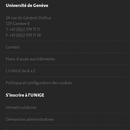
Université de Genève
24 rue du Général-Dufour
1211 Genève 4
T. +41 (0)22 379 71 11
F. +41 (0)22 379 11 34
Contact
Plans d'accès aux bâtiments
L'UNIGE de A à Z
Politique et configuration des cookies
S'inscrire à l'UNIGE
Immatriculations
Démarches administratives