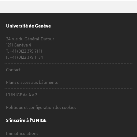
Université de Genève
24 rue du Général-Dufour
1211 Genève 4
T. +41 (0)22 379 71 11
F. +41 (0)22 379 11 34
Contact
Plans d'accès aux bâtiments
L'UNIGE de A à Z
Politique et configuration des cookies
S'inscrire à l'UNIGE
Immatriculations