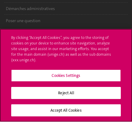
Démarches administratives
Poser une question
L'UNIGE vous informe
By clicking “Accept All Cookies”, you agree to the storing of
cookies on your device to enhance site navigation, analyze
UNIGE Mobile
site usage, and assist in our marketing efforts. You accept
for the main domain (unige.ch) as well as the sub domains
Médias
(xxx.unige.ch).
Offres d'emploi
Cookies Settings
Bibliothèque
Reject All
Calendrier académique
Médias sociaux UNIGE
Accept All Cookies