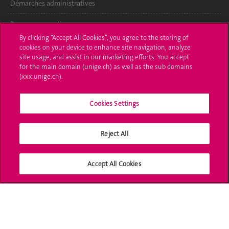
Démarches administratives
Poser une question
By clicking “Accept All Cookies”, you agree to the storing of
L'UNIGE vous informe
cookies on your device to enhance site navigation, analyze
site usage, and assist in our marketing efforts. You accept
for the main domain (unige.ch) as well as the sub domains
UNIGE Mobile
(xxx.unige.ch).
Médias
Cookies Settings
Offres d'emploi
Bibliothèque
Reject All
Calendrier académique
Accept All Cookies
Médias sociaux UNIGE
Accréditation