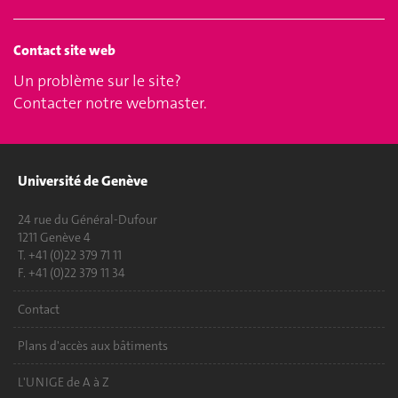
Contact site web
Un problème sur le site?
Contacter notre webmaster
.
Université de Genève
24 rue du Général-Dufour
1211 Genève 4
T. +41 (0)22 379 71 11
F. +41 (0)22 379 11 34
Contact
Plans d'accès aux bâtiments
L'UNIGE de A à Z