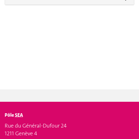
Pôle
SEA
Rue du Général-Dufour 24
1211 Genève 4