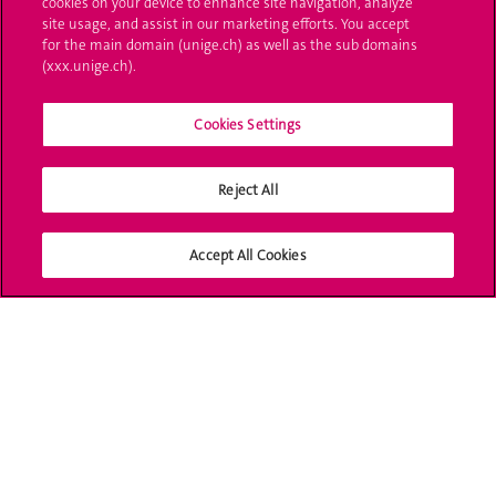
cookies on your device to enhance site navigation, analyze
site usage, and assist in our marketing efforts. You accept
for the main domain (unige.ch) as well as the sub domains
UNIGE Mobile
(xxx.unige.ch).
Médias
Cookies Settings
Offres d'emploi
Bibliothèque
Reject All
Calendrier académique
Accept All Cookies
Médias sociaux UNIGE
Accréditation