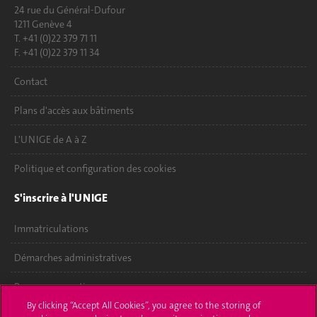
24 rue du Général-Dufour
1211 Genève 4
T. +41 (0)22 379 71 11
F. +41 (0)22 379 11 34
Contact
Plans d'accès aux bâtiments
L'UNIGE de A à Z
Politique et configuration des cookies
S'inscrire à l'UNIGE
Immatriculations
Démarches administratives
Poser une question
By clicking “Accept All Cookies”, you agree to the storing of
L'UNIGE vous informe