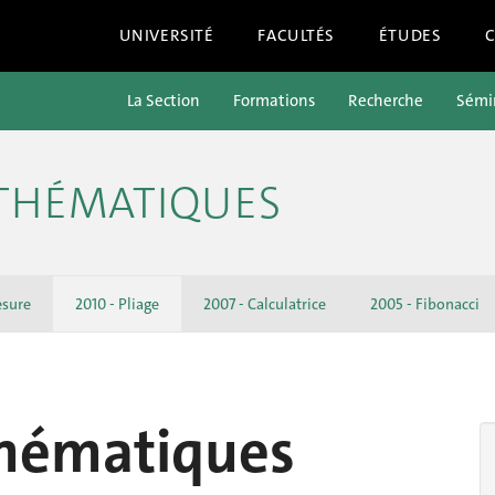
UNIVERSITÉ
FACULTÉS
ÉTUDES
La Section
Formations
Recherche
Sémin
ATHÉMATIQUES
esure
2010 - Pliage
2007 - Calculatrice
2005 - Fibonacci
thématiques