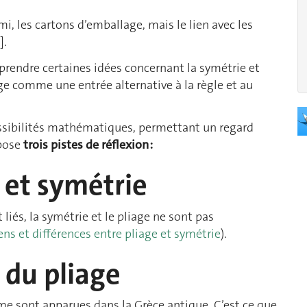
i, les cartons d’emballage, mais le lien avec les
]
.
prendre certaines idées concernant la symétrie et
ge comme une entrée alternative à la règle et au
ssibilités mathématiques, permettant un regard
opose
trois pistes de réflexion :
e et symétrie
 liés, la symétrie et le pliage ne sont pas
iens et différences entre pliage et symétrie
).
n du pliage
 sont apparues dans la Grèce antique. C’est ce que