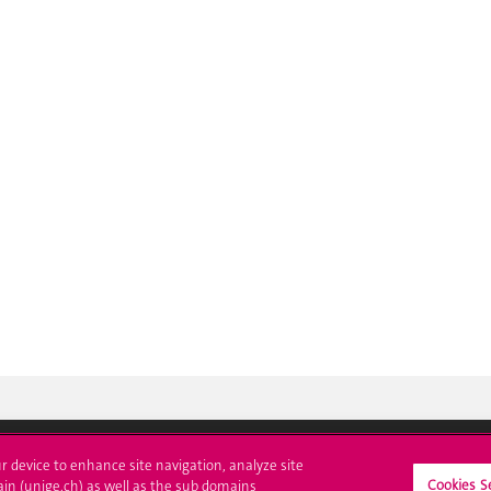
ur device to enhance site navigation, analyze site
Cookies S
ain (unige.ch) as well as the sub domains