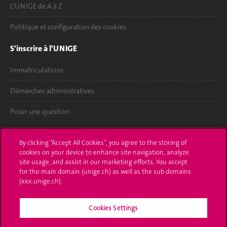
L'UNIGE de A à Z
Politique et configuration des cookies
S'inscrire à l'UNIGE
Immatriculations
Démarches administratives
Poser une question
L'UNIGE vous informe
By clicking “Accept All Cookies”, you agree to the storing of
cookies on your device to enhance site navigation, analyze
UNIGE Mobile
site usage, and assist in our marketing efforts. You accept
for the main domain (unige.ch) as well as the sub domains
Médias
(xxx.unige.ch).
Offres d'emploi
Cookies Settings
Bibliothèque