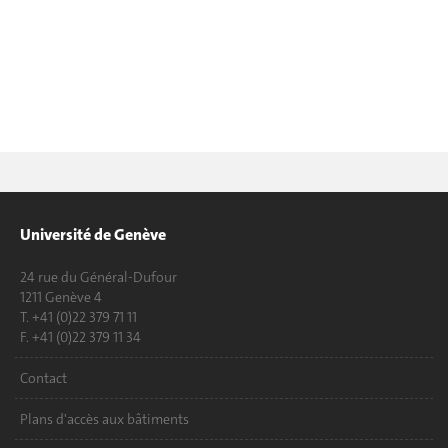
Université de Genève
24 rue du Général-Dufour
1211 Genève 4
T. +41 (0)22 379 71 11
F. +41 (0)22 379 11 34
Contact
Plans d'accès aux bâtiments