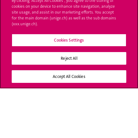
By clicking “Accept All Cookies”, you agree to the storing of
cookies on your device to enhance site navigation, analyze
UNIGE Mobile
site usage, and assist in our marketing efforts. You accept
for the main domain (unige.ch) as well as the sub domains
Médias
(xxx.unige.ch).
Offres d'emploi
Cookies Settings
Bibliothèque
Calendrier académique
Reject All
Médias sociaux UNIGE
Accept All Cookies
Accréditation