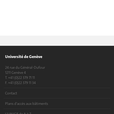
Université de Genève
24 rue du Général-Dufour
1211 Genève 4
T. +41 (0)22 379 71 11
F. +41 (0)22 379 11 34
Contact
Plans d'accès aux bâtiments