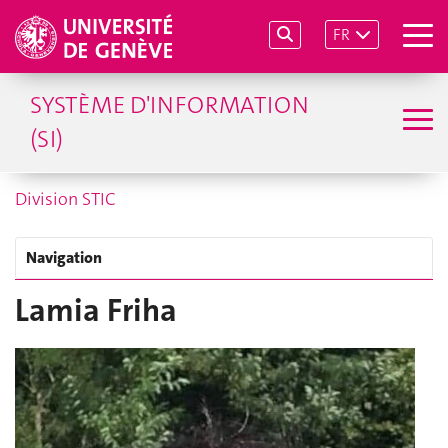
FR
SYSTÈME D'INFORMATION
(SI)
Division STIC
Navigation
Lamia Friha