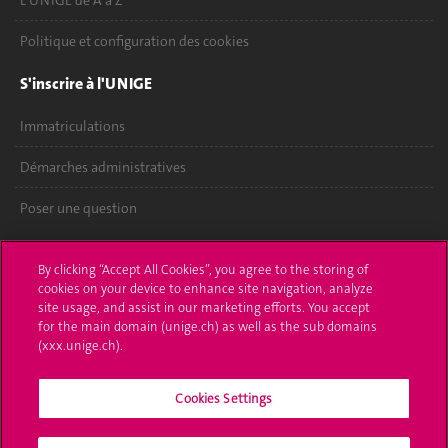
L'UNIGE de A à Z
Politique et configuration des cookies
S'inscrire à l'UNIGE
Immatriculations
Démarches administratives
Poser une question
L'UNIGE vous informe
By clicking “Accept All Cookies”, you agree to the storing of
cookies on your device to enhance site navigation, analyze
UNIGE Mobile
site usage, and assist in our marketing efforts. You accept
for the main domain (unige.ch) as well as the sub domains
Médias
(xxx.unige.ch).
Offres d'emploi
Cookies Settings
Bibliothèque