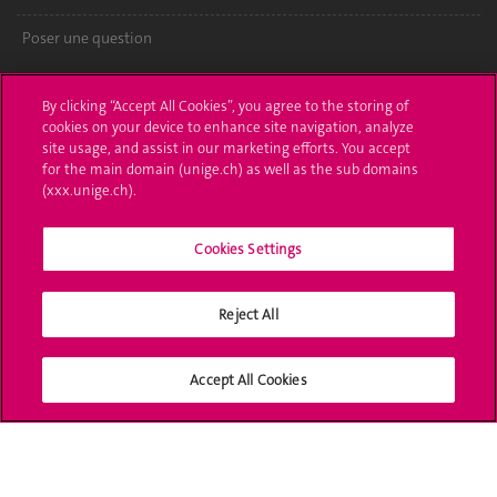
Poser une question
L'UNIGE vous informe
By clicking “Accept All Cookies”, you agree to the storing of
cookies on your device to enhance site navigation, analyze
UNIGE Mobile
site usage, and assist in our marketing efforts. You accept
for the main domain (unige.ch) as well as the sub domains
Médias
(xxx.unige.ch).
Offres d'emploi
Cookies Settings
Bibliothèque
Calendrier académique
Reject All
Médias sociaux UNIGE
Accept All Cookies
Accréditation