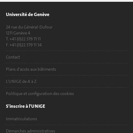
Université de Genève
24 rue du Général-Dufour
1211 Genève 4
T. +41 (0)22 379 71 11
F. +41 (0)22 379 11 34
Contact
Plans d'accès aux bâtiments
L'UNIGE de A à Z
Politique et configuration des cookies
S'inscrire à l'UNIGE
Immatriculations
Démarches administratives