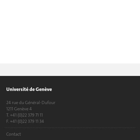
Université de Genève
24 rue du Général-Dufour
1211 Genève 4
T. +41 (0)22 379 71 11
F. +41 (0)22 379 11 34
Contact