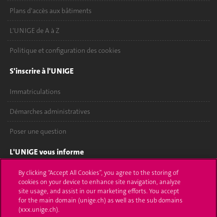
Plans d'accès aux bâtiments
L'UNIGE de A à Z
Politique et configuration des cookies
S'inscrire à l'UNIGE
Immatriculations
Démarches administratives
Poser une question
L'UNIGE vous informe
UNIGE Mobile
By clicking “Accept All Cookies”, you agree to the storing of
cookies on your device to enhance site navigation, analyze
site usage, and assist in our marketing efforts. You accept
Médias
for the main domain (unige.ch) as well as the sub domains
(xxx.unige.ch).
Offres d'emploi