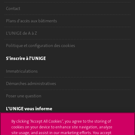
Contact
Plans d'accès aux bâtiments
L'UNIGE de A à Z
Politique et configuration des cookies
S'inscrire à l'UNIGE
Immatriculations
Démarches administratives
Poser une question
L'UNIGE vous informe
UNIGE Mobile
By clicking “Accept All Cookies”, you agree to the storing of
cookies on your device to enhance site navigation, analyze
site usage, and assist in our marketing efforts. You accept
Médias