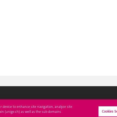
crire à l'UNIGE
L'UNIGE vous informe
ur device to enhance site navigation, analyze site
Cookies S
ain (unige.ch) as well as the sub domains
culations
UNIGE Mobile