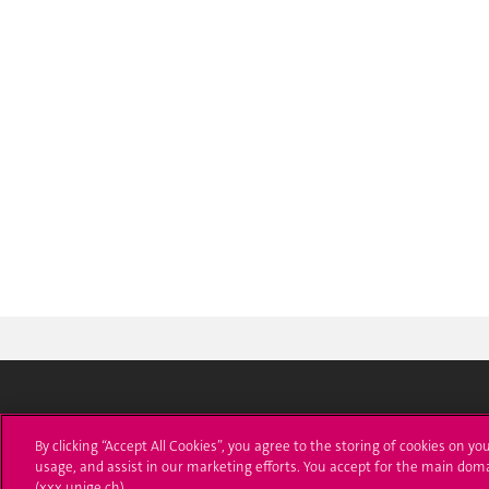
Université de Genève
S'ins
By clicking “Accept All Cookies”, you agree to the storing of cookies on yo
usage, and assist in our marketing efforts. You accept for the main dom
24 rue du Général-Dufour
Immatri
(xxx.unige.ch).