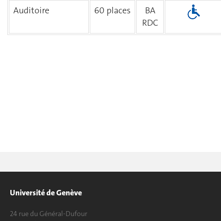
Auditoire
60 places
BA
RDC
Université de Genève
24 rue du Général-Dufour