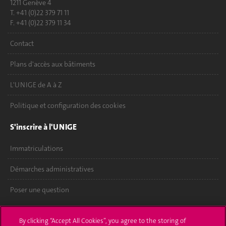
1211 Genève 4
T. +41 (0)22 379 71 11
F. +41 (0)22 379 11 34
Contact
Plans d'accès aux bâtiments
L'UNIGE de A à Z
Politique et configuration des cookies
S'inscrire à l'UNIGE
Immatriculations
Démarches administratives
Poser une question
L'UNIGE vous informe
By clicking “Accept All Cookies”, you agree to the storing of