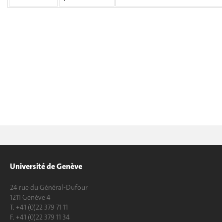
Université de Genève
24 rue du Général-Dufour
1211 Genève 4
T. +41 (0)22 379 71 11
F. +41 (0)22 379 11 34