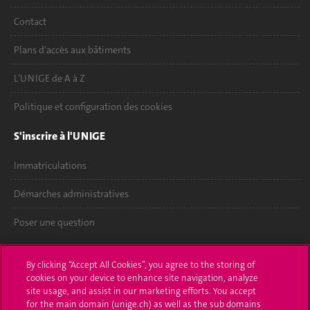
Contact
Plans d'accès aux bâtiments
L'UNIGE de A à Z
Politique et configuration des cookies
S'inscrire à l'UNIGE
Immatriculations
Démarches administratives
Poser une question
L'UNIGE vous informe
By clicking “Accept All Cookies”, you agree to the storing of
cookies on your device to enhance site navigation, analyze
UNIGE Mobile
site usage, and assist in our marketing efforts. You accept
for the main domain (unige.ch) as well as the sub domains
Médias