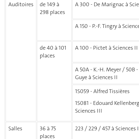
Auditoires
de 149 à
A 300 - De Marignac à Scie
298 places
A 150 - P.-F. Tingry à Science
de 40 à 101
A 100 - Pictet à Sciences II
places
A 50A - K.-H. Meyer / 50B - 
Guye à Sciences II
1S059 - Alfred Tissières
1S081 - Edouard Kellenberg
Sciences III
Salles
36 à 75
223 / 229 / 457 à Sciences I
places