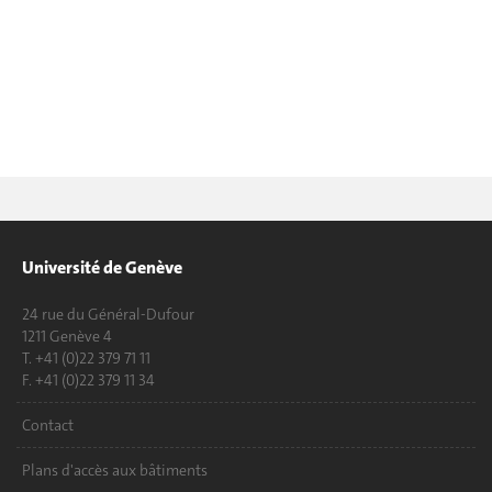
Université de Genève
24 rue du Général-Dufour
1211 Genève 4
T. +41 (0)22 379 71 11
F. +41 (0)22 379 11 34
Contact
Plans d'accès aux bâtiments