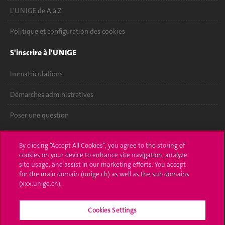
L'UNIGE de A à Z
Politique et configuration des cookies
S'inscrire à l'UNIGE
Immatriculations
Démarches administratives
Poser une question
L'UNIGE vous informe
By clicking “Accept All Cookies”, you agree to the storing of
cookies on your device to enhance site navigation, analyze
UNIGE Mobile
site usage, and assist in our marketing efforts. You accept
for the main domain (unige.ch) as well as the sub domains
Médias
(xxx.unige.ch).
Offres d'emploi
Cookies Settings
Bibliothèque