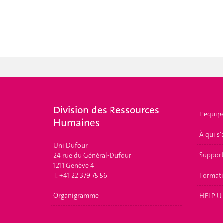
Division des Ressources
L'équip
Humaines
À qui s'
Uni Dufour
Suppor
24 rue du Général-Dufour
1211 Genève 4
T. +41 22 379 75 56
Format
Organigramme
HELP U