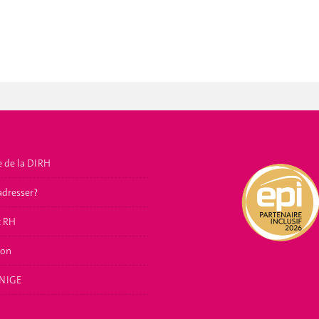
e de la DIRH
adresser?
t RH
ion
NIGE