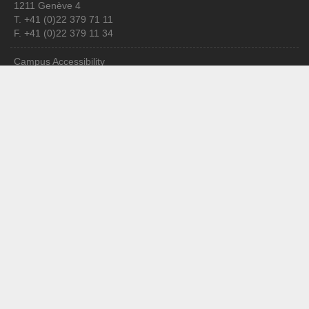
1211 Genève 4
T. +41 (0)22 379 71 11
F. +41 (0)22 379 11 34
Campus Accessibility
University Calendar
Enroll at UNIGE
Applications
Administrative procedures
Ask a question
Contact
Media
Library