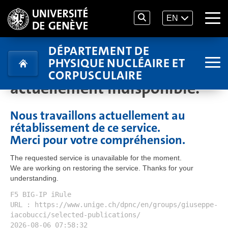
EN
DÉPARTEMENT DE
PHYSIQUE NUCLÉAIRE ET
Le service demandé est
CORPUSCULAIRE
actuellement indisponible.
Nous travaillons actuellement au
rétablissement de ce service.
Merci pour votre compréhension.
The requested service is unavailable for the moment.
We are working on restoring the service. Thanks for your
understanding.
F5 BIG-IP iRule
URL : https://www.unige.ch/dpnc/en/groups/giuseppe-
iacobucci/selected-publications/
2026-08-06 07:58:32