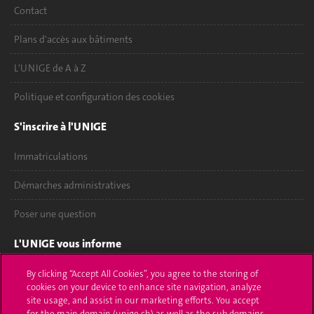
Contact
Plans d'accès aux bâtiments
L'UNIGE de A à Z
Politique et configuration des cookies
S'inscrire à l'UNIGE
Immatriculations
Démarches administratives
Poser une question
L'UNIGE vous informe
UNIGE Mobile
By clicking “Accept All Cookies”, you agree to the storing of
cookies on your device to enhance site navigation, analyze
site usage, and assist in our marketing efforts. You accept
Médias
for the main domain (unige.ch) as well as the sub domains