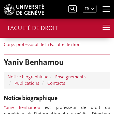
FR
FACULTÉ DE DROIT
Corps professoral de la Faculté de droit
Yaniv Benhamou
Notice biographique
Enseignements
Publications
Contacts
Notice biographique
Yaniv Benhamou
est professeur de droit du
numérique, de l’information et des médias, Directeur