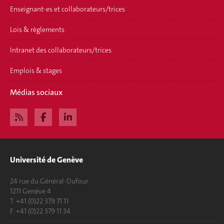
Enseignant-es et collaborateurs/trices
Lois & règlements
Intranet des collaborateurs/trices
Emplois & stages
Médias sociaux
Université de Genève
24 rue du Général-Dufour
1211 Genève 4
T. +41 (0)22 379 71 11
F. +41 (0)22 379 11 34