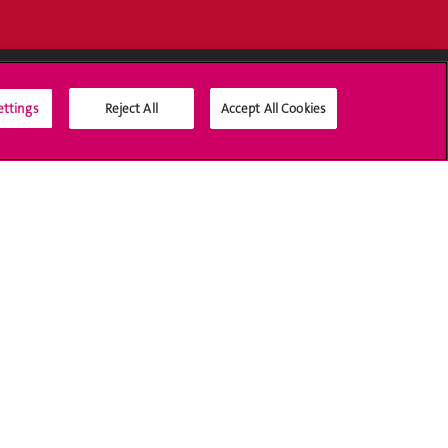
ettings
Reject All
Accept All Cookies
Médias sociaux UNIGE
Accréditation