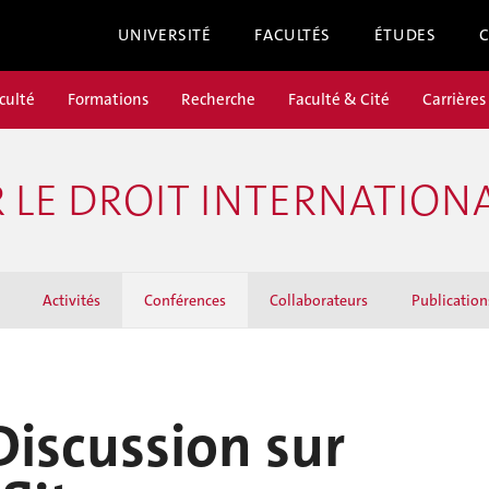
UNIVERSITÉ
FACULTÉS
ÉTUDES
culté
Formations
Recherche
Faculté & Cité
Carrières
LE DROIT INTERNATIONA
Activités
Conférences
Collaborateurs
Publication
 Discussion sur