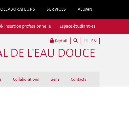
COLLABORATEURS
SERVICES
ALUMNI
 & insertion professionnelle
Espace étudiant-es
Portail
FR
EN
L DE L'EAU DOUCE
s
Collaborations
Liens
Contacts