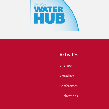
Activités
A la Une
Actualités
Conférences
Publications