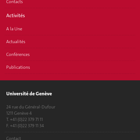
Contacts
Activités
A la Une
Actualités
Conférences
Publications
Université de Genève
24 rue du Général-Dufour
1211 Genève 4
T. +41 (0)22 379 71 11
F. +41 (0)22 379 11 34
Contact