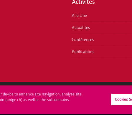
Activités
A la Une
Actualités
Conférences
Publications
ur device to enhance site navigation, analyze site
Cookies S
crire à l'UNIGE
L'UNIGE vous informe
ain (unige.ch) as well as the sub domains
culations
UNIGE Mobile
es administratives
Médias