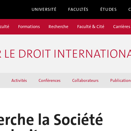
UNIVERSITÉ
FACULTÉS
ÉTUDES
culté
Formations
Recherche
Faculté & Cité
Carrières
LE DROIT INTERNATIONA
Activités
Conférences
Collaborateurs
Publication
rche la Société