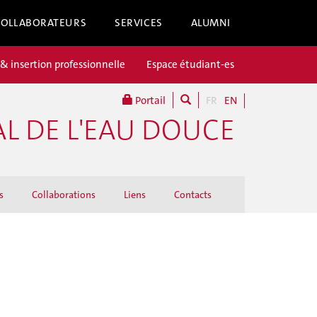
COLLABORATEURS
SERVICES
ALUMNI
 & insertion professionnelle
Espace étudiant-es
Portail
FR
EN
L DE L'EAU DOUCE
s
Collaborations
Liens
Contacts