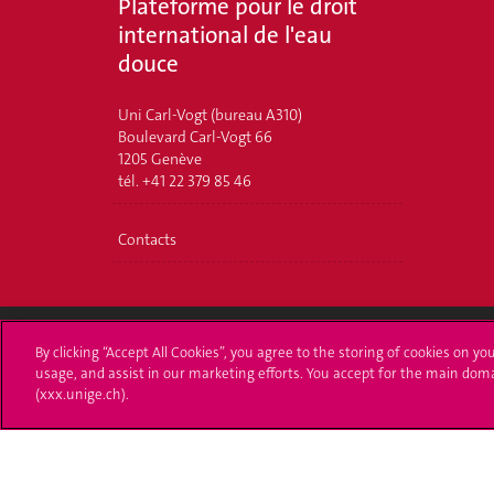
Plateforme pour le droit
international de l'eau
douce
Uni Carl-Vogt (bureau A310)
Boulevard Carl-Vogt 66
1205 Genève
tél. +41 22 379 85 46
Contacts
By clicking “Accept All Cookies”, you agree to the storing of cookies on yo
Université de Genève
S'ins
usage, and assist in our marketing efforts. You accept for the main dom
(xxx.unige.ch).
24 rue du Général-Dufour
Immatri
1211 Genève 4
T. +41 (0)22 379 71 11
Démarch