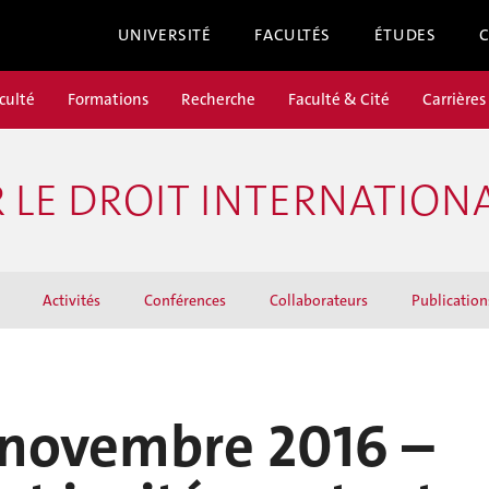
UNIVERSITÉ
FACULTÉS
ÉTUDES
culté
Formations
Recherche
Faculté & Cité
Carrières
LE DROIT INTERNATIONA
Activités
Conférences
Collaborateurs
Publication
 novembre 2016 –