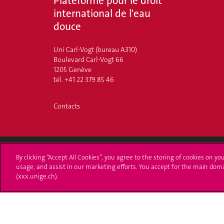
Plateforme pour le droit
international de l'eau
douce
Uni Carl-Vogt (bureau A310)
Boulevard Carl-Vogt 66
1205 Genève
tél. +41 22 379 85 46
Contacts
By clicking “Accept All Cookies”, you agree to the storing of cookies on yo
Université de Genève
S'ins
usage, and assist in our marketing efforts. You accept for the main dom
(xxx.unige.ch).
24 rue du Général-Dufour
Immatri
1211 Genève 4
T. +41 (0)22 379 71 11
Démarch
F. +41 (0)22 379 11 34