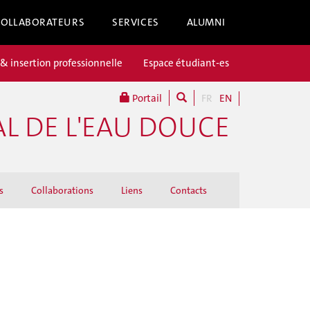
COLLABORATEURS
SERVICES
ALUMNI
 & insertion professionnelle
Espace étudiant-es
Portail
FR
EN
L DE L'EAU DOUCE
s
Collaborations
Liens
Contacts