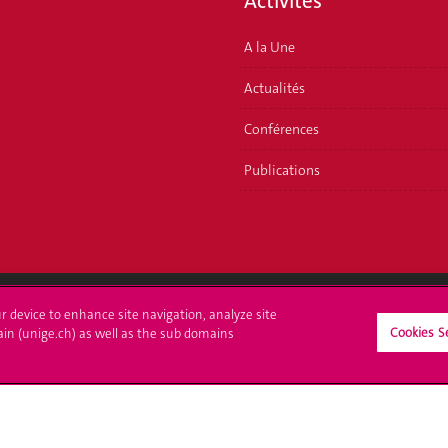
Activités
A la Une
Actualités
Conférences
Publications
ur device to enhance site navigation, analyze site
Cookies S
crire à l'UNIGE
L'UNIGE vous informe
ain (unige.ch) as well as the sub domains
culations
UNIGE Mobile
es administratives
Médias