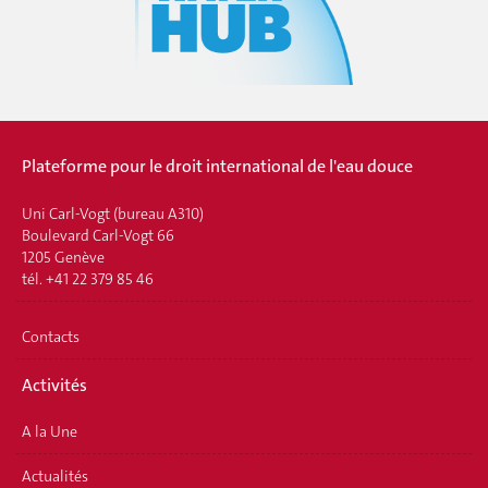
Plateforme pour le droit international de l'eau douce
Uni Carl-Vogt (bureau A310)
Boulevard Carl-Vogt 66
1205 Genève
tél. +41 22 379 85 46
Contacts
Activités
A la Une
Actualités