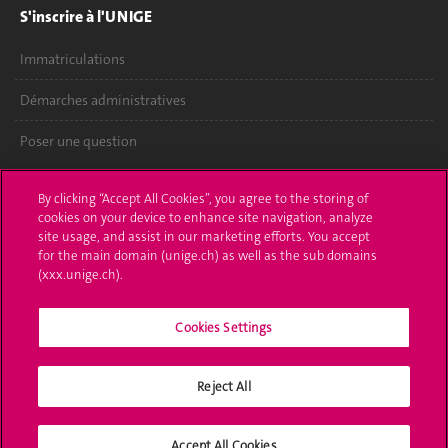
S'inscrire à l'UNIGE
Immatriculations
Démarches administratives
Poser une question
L'UNIGE vous informe
By clicking “Accept All Cookies”, you agree to the storing of
cookies on your device to enhance site navigation, analyze
UNIGE Mobile
site usage, and assist in our marketing efforts. You accept
for the main domain (unige.ch) as well as the sub domains
Médias
(xxx.unige.ch).
Offres d'emploi
Cookies Settings
Bibliothèque
Reject All
Calendrier académique
Médias sociaux UNIGE
Accept All Cookies