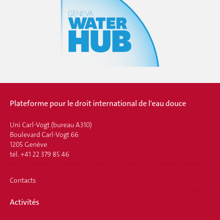
Plateforme pour le droit international de l'eau douce
Uni Carl-Vogt (bureau A310)
Boulevard Carl-Vogt 66
1205 Genève
tél. +41 22 379 85 46
Contacts
Activités