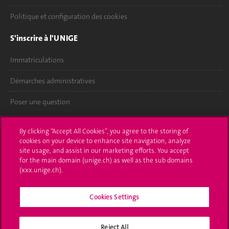
Politique et configuration des cookies
S'inscrire à l'UNIGE
Immatriculations
Démarches administratives
Poser une question
L'UNIGE vous informe
By clicking “Accept All Cookies”, you agree to the storing of
cookies on your device to enhance site navigation, analyze
UNIGE Mobile
site usage, and assist in our marketing efforts. You accept
for the main domain (unige.ch) as well as the sub domains
Médias
(xxx.unige.ch).
Offres d'emploi
Cookies Settings
Bibliothèque
Reject All