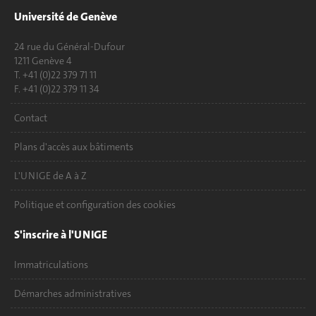
Université de Genève
24 rue du Général-Dufour
1211 Genève 4
T. +41 (0)22 379 71 11
F. +41 (0)22 379 11 34
Contact
Plans d'accès aux bâtiments
L'UNIGE de A à Z
Politique et configuration des cookies
S'inscrire à l'UNIGE
Immatriculations
Démarches administratives