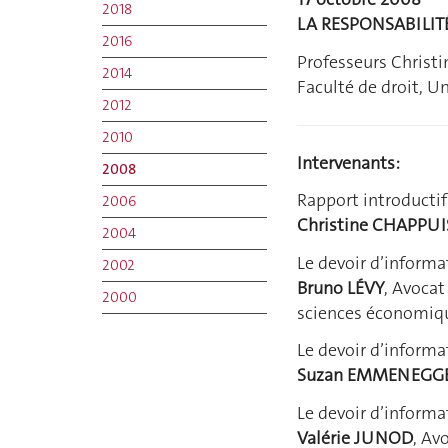
2018
LA RESPONSABILIT
2016
Professeurs Chris
2014
Faculté de droit, U
2012
2010
Intervenants:
2008
Rapport introductif 
2006
Christine CHAPPUI
2004
Le devoir d’informa
2002
Bruno LÉVY
, Avocat
2000
sciences économique
Le devoir d’informa
Suzan EMMENEGG
Le devoir d’inform
Valérie JUNOD
, Av