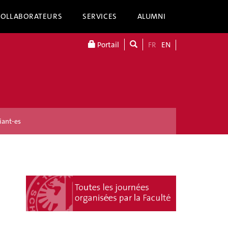
COLLABORATEURS
SERVICES
ALUMNI
Portail
FR
EN
iant-es