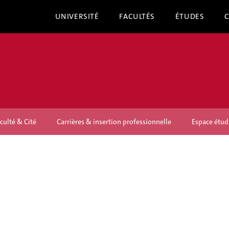
UNIVERSITÉ
FACULTÉS
ÉTUDES
culté & Cité
Carrières & insertion professionnelle
Espace étud