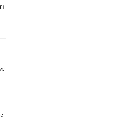
EL
ève
ne