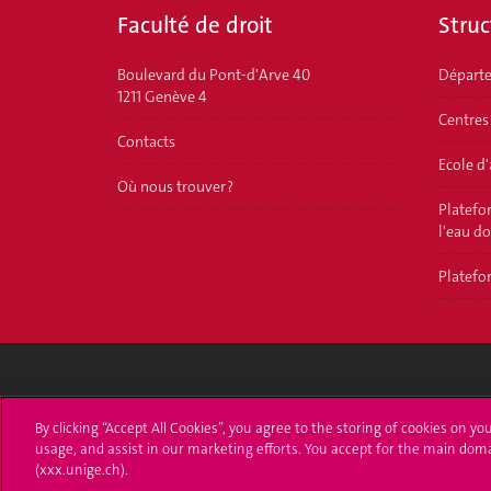
Faculté de droit
Struc
Boulevard du Pont-d'Arve 40
Départ
1211 Genève 4
Centres
Contacts
Ecole d
Où nous trouver ?
Platefor
l'eau d
Platefor
Université de Genève
S'ins
By clicking “Accept All Cookies”, you agree to the storing of cookies on yo
usage, and assist in our marketing efforts. You accept for the main dom
24 rue du Général-Dufour
Immatri
(xxx.unige.ch).
1211 Genève 4