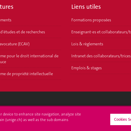
tures
Liens utiles
ements
Formations proposées
 d'études et de recherches
Enseignant-es et collaborateurs/t
'avocature (ECAV)
Lois & règlements
me pour le droit international de
Intranet des collaborateurs/trices
ouce
Emplois & stages
me de propriété intellectuelle
crire à l'UNIGE
L'UNIGE vous informe
ur device to enhance site navigation, analyze site
Cookies S
ain (unige.ch) as well as the sub domains
culations
UNIGE Mobile