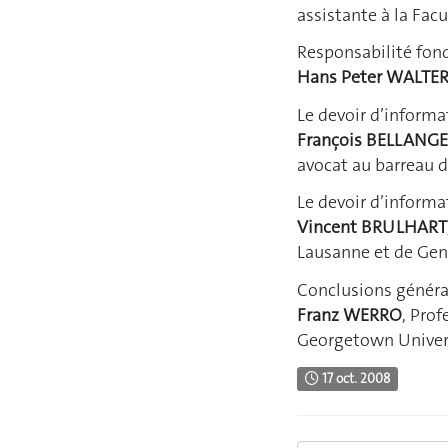
assistante à la Facu
Responsabilité fond
Hans Peter WALTE
Le devoir d’informat
François BELLANG
avocat au barreau 
Le devoir d’informa
Vincent BRULHART
Lausanne et de Ge
Conclusions généra
Franz WERRO
, Prof
Georgetown Univer
17 oct. 2008