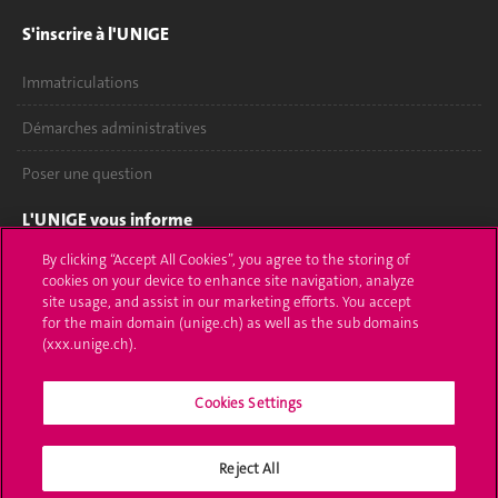
S'inscrire à l'UNIGE
Immatriculations
Démarches administratives
Poser une question
L'UNIGE vous informe
By clicking “Accept All Cookies”, you agree to the storing of
UNIGE Mobile
cookies on your device to enhance site navigation, analyze
site usage, and assist in our marketing efforts. You accept
Médias
for the main domain (unige.ch) as well as the sub domains
(xxx.unige.ch).
Offres d'emploi
Cookies Settings
Bibliothèque
Calendrier académique
Reject All
Médias sociaux UNIGE