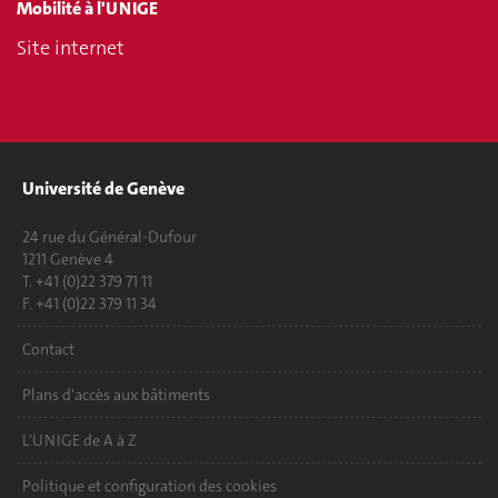
Mobilité à l'UNIGE
Site internet
Université de Genève
24 rue du Général-Dufour
1211 Genève 4
T. +41 (0)22 379 71 11
F. +41 (0)22 379 11 34
Contact
Plans d'accès aux bâtiments
L'UNIGE de A à Z
Politique et configuration des cookies