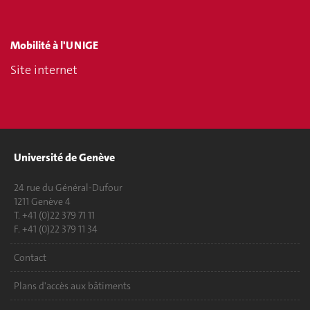
Mobilité à l'UNIGE
Site internet
Université de Genève
24 rue du Général-Dufour
1211 Genève 4
T. +41 (0)22 379 71 11
F. +41 (0)22 379 11 34
Contact
Plans d'accès aux bâtiments