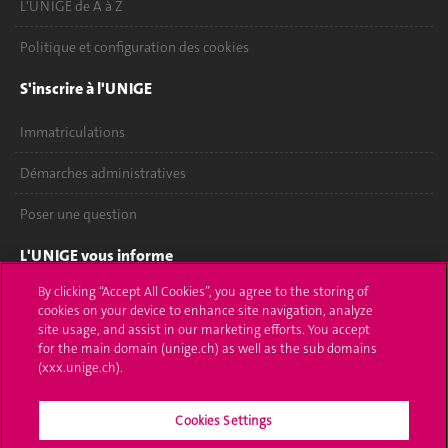
L'UNIGE de A à Z
Politique et configuration des cookies
S'inscrire à l'UNIGE
Immatriculations
Démarches administratives
Poser une question
L'UNIGE vous informe
By clicking “Accept All Cookies”, you agree to the storing of
UNIGE Mobile
cookies on your device to enhance site navigation, analyze
site usage, and assist in our marketing efforts. You accept
Médias
for the main domain (unige.ch) as well as the sub domains
(xxx.unige.ch).
Offres d'emploi
Cookies Settings
Bibliothèque