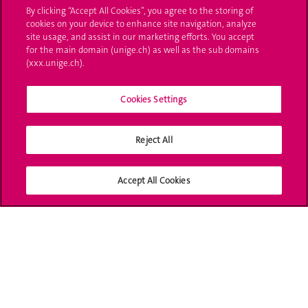
By clicking “Accept All Cookies”, you agree to the storing of
UNIGE Mobile
cookies on your device to enhance site navigation, analyze
site usage, and assist in our marketing efforts. You accept
Médias
for the main domain (unige.ch) as well as the sub domains
(xxx.unige.ch).
Offres d'emploi
Bibliothèque
Cookies Settings
Calendrier académique
Reject All
Médias sociaux UNIGE
Accept All Cookies
Accréditation