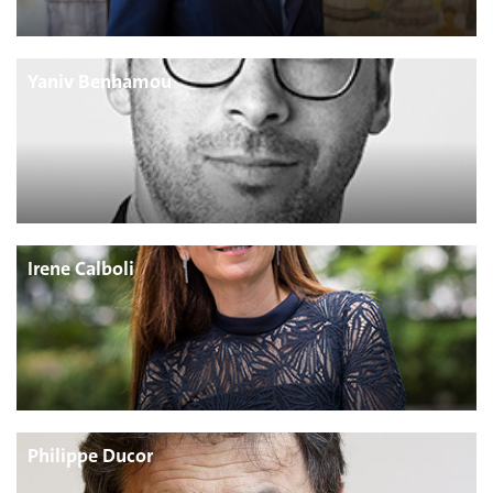
Yaniv Benhamou
Irene Calboli
Philippe Ducor