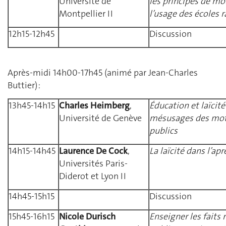
Université de
les principes de mo
Montpellier II
l’usage des écoles r
12h15-12h45
Discussion
Après-midi 14h00-17h45 (animé par Jean-Charles
Buttier) :
13h45-14h15
Charles Heimberg
,
Éducation et laïcité
Université de Genève
mésusages des mots
publics
14h15-14h45
Laurence De Cock
,
La laïcité dans l’ap
Universités Paris-
Diderot et Lyon II
14h45-15h15
Discussion
15h45-16h15
Nicole Durisch
Enseigner les faits r