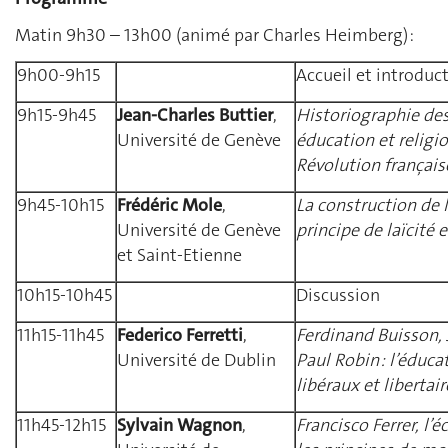
Matin 9h30 – 13h00 (animé par Charles Heimberg) :
9h00-9h15
Accueil et introduc
9h15-9h45
Jean-Charles Buttier
,
Historiographie des
Université de Genève
éducation et religi
Révolution français
9h45-10h15
Frédéric Mole
,
La construction de l
Université de Genève
principe de laïcité 
et Saint-Etienne
10h15-10h45
Discussion
11h15-11h45
Federico Ferretti
,
Ferdinand Buisson,
Université de Dublin
Paul Robin : l’éduca
libéraux et libertair
11h45-12h15
Sylvain Wagnon
,
Francisco Ferrer, l’é