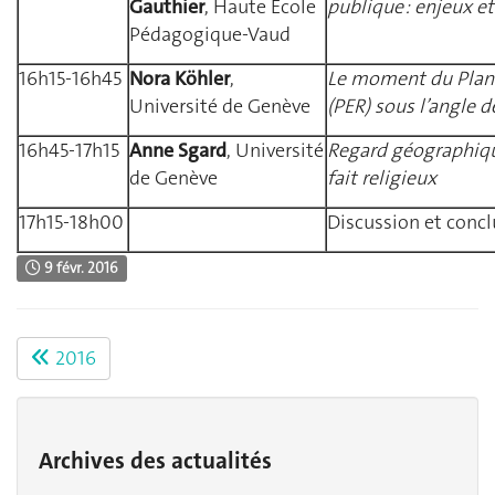
Gauthier
, Haute Ecole
publique : enjeux e
Pédagogique-Vaud
16h15-16h45
Nora Köhler
,
Le moment du Plan
Université de Genève
(PER) sous l’angle d
16h45-17h15
Anne Sgard
, Université
Regard géographique 
de Genève
fait religieux
17h15-18h00
Discussion et concl
9 févr. 2016
2016
Archives des actualités