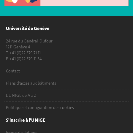
Université de Genève
24 rue du Général-Dufour
1211 Genève 4
T. +41 (0)22 379 71 11
F. +41 (0)22 379 11 34
Contact
Plans d'accès aux bâtiments
L'UNIGE de A à Z
Politique et configuration des cookies
S'inscrire à l'UNIGE
Immatriculations