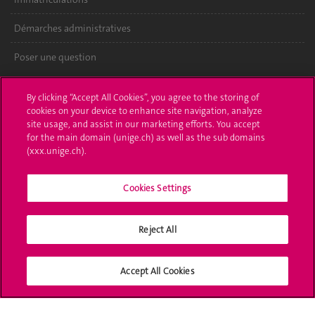
Démarches administratives
Poser une question
L'UNIGE vous informe
By clicking “Accept All Cookies”, you agree to the storing of
cookies on your device to enhance site navigation, analyze
UNIGE Mobile
site usage, and assist in our marketing efforts. You accept
for the main domain (unige.ch) as well as the sub domains
Médias
(xxx.unige.ch).
Offres d'emploi
Cookies Settings
Bibliothèque
Reject All
Calendrier académique
Médias sociaux UNIGE
Accept All Cookies