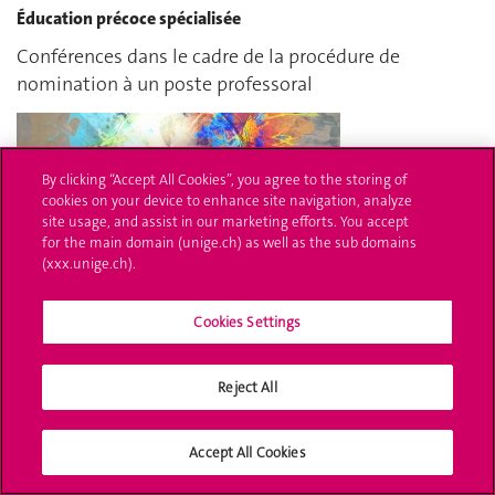
Éducation précoce spécialisée
Conférences dans le cadre de la procédure de
nomination à un poste professoral
By clicking “Accept All Cookies”, you agree to the storing of
cookies on your device to enhance site navigation, analyze
site usage, and assist in our marketing efforts. You accept
for the main domain (unige.ch) as well as the sub domains
(xxx.unige.ch).
Cookies Settings
Reject All
Publié le
10 avr. 2019
Accept All Cookies
Le temps perdu