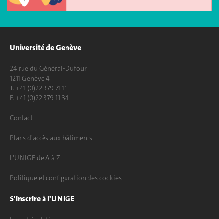
Université de Genève
24 rue du Général-Dufour
1211 Genève 4
T. +41 (0)22 379 71 11
F. +41 (0)22 379 11 34
Contact
Plans d'accès aux bâtiments
L'UNIGE de A à Z
Politique et configuration des cookies
S'inscrire à l'UNIGE