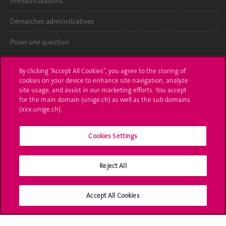
Immatriculations
Démarches administratives
Poser une question
L'UNIGE vous informe
By clicking “Accept All Cookies”, you agree to the storing of
cookies on your device to enhance site navigation, analyze
UNIGE Mobile
site usage, and assist in our marketing efforts. You accept
for the main domain (unige.ch) as well as the sub domains
Médias
(xxx.unige.ch).
Offres d'emploi
Cookies Settings
Bibliothèque
Reject All
Calendrier académique
Médias sociaux UNIGE
Accept All Cookies