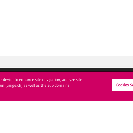
ur device to enhance site navigation, analyze site
Cookies S
ain (unige.ch) as well as the sub domains
crire à l'UNIGE
L'UNIGE vous informe
culations
UNIGE Mobile
es administratives
Médias
ne question
Offres d'emploi