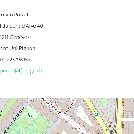
rmain Poizat
 du pont d'Arve 40
1211 Genève 4
ent Uni Pignon
:+41223798159
poizat(at)unige.ch