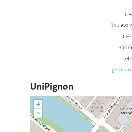
Ge
Boulevard
CH-
Bâtim
tel
germain.
UniPignon
+
−