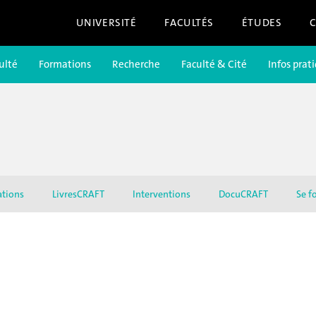
UNIVERSITÉ
FACULTÉS
ÉTUDES
ulté
Formations
Recherche
Faculté & Cité
Infos prat
ations
LivresCRAFT
Interventions
DocuCRAFT
Se f