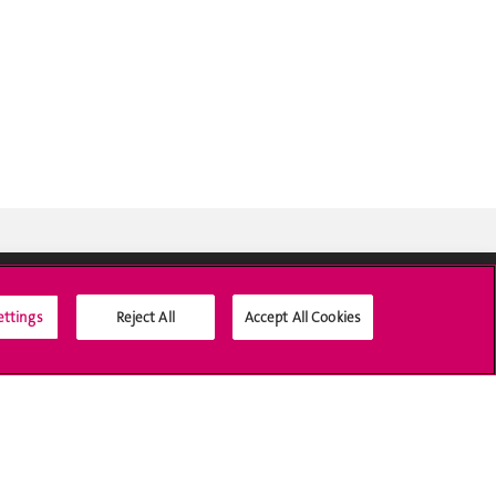
ettings
Reject All
Accept All Cookies
Médias sociaux UNIGE
Accréditation