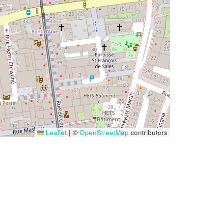
Leaflet
|
©
OpenStreetMap
contributors