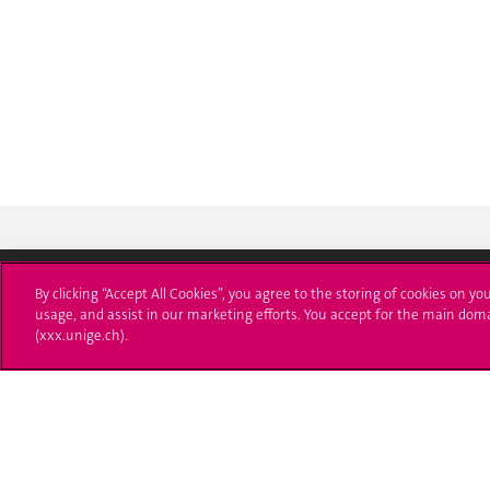
By clicking “Accept All Cookies”, you agree to the storing of cookies on yo
usage, and assist in our marketing efforts. You accept for the main dom
Université de Genève
S'ins
(xxx.unige.ch).
24 rue du Général-Dufour
Immatri
1211 Genève 4
T. +41 (0)22 379 71 11
Démarch
F. +41 (0)22 379 11 34
Poser u
Contact