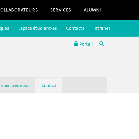
COLLABORATEURS
SERVICES
ALUMNI
iques
Espace étudiant-es
Contacts
Intranet
Portail
ormer avec nous
Contact