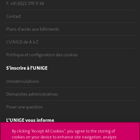
F. +41 (0)22 379 11 34
Contact
Plans d'accès aux bâtiments
L'UNIGE de A à Z
Politique et configuration des cookies
S'inscrire à l'UNIGE
Immatriculations
Démarches administratives
Poser une question
L'UNIGE vous informe
By clicking “Accept All Cookies”, you agree to the storing of
UNIGE Mobile
cookies on your device to enhance site navigation, analyze