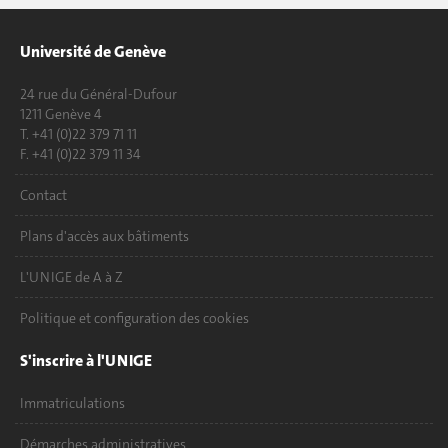
Université de Genève
24 rue du Général-Dufour
1211 Genève 4
T. +41 (0)22 379 71 11
F. +41 (0)22 379 11 34
Contact
Plans d'accès aux bâtiments
L'UNIGE de A à Z
Politique et configuration des cookies
S'inscrire à l'UNIGE
Immatriculations
Démarches administratives