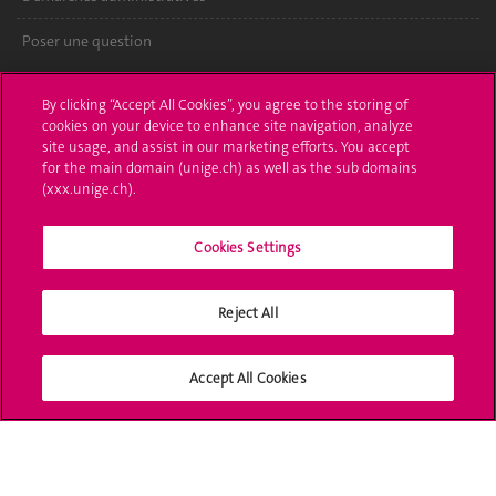
Poser une question
L'UNIGE vous informe
By clicking “Accept All Cookies”, you agree to the storing of
cookies on your device to enhance site navigation, analyze
UNIGE Mobile
site usage, and assist in our marketing efforts. You accept
for the main domain (unige.ch) as well as the sub domains
Médias
(xxx.unige.ch).
Offres d'emploi
Cookies Settings
Bibliothèque
Reject All
Calendrier académique
Médias sociaux UNIGE
Accept All Cookies
Accréditation