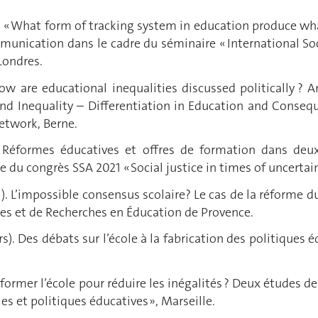
. « What form of tracking system in education produce what
munication dans le cadre du séminaire « International Soc
Londres.
w are educational inequalities discussed politically ? 
d Inequality – Differentiation in Education and Consequ
etwork, Berne.
. « Réformes éducatives et offres de formation dans d
 du congrès SSA 2021 « Social justice in times of uncertain
). L’impossible consensus scolaire? Le cas de la réforme du
des et de Recherches en Éducation de Provence.
). Des débats sur l’école à la fabrication des politiques é
Réformer l’école pour réduire les inégalités ? Deux études
es et politiques éducatives », Marseille.