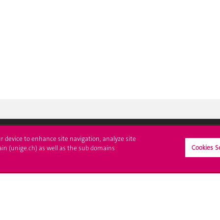
ur device to enhance site navigation, analyze site
Cookies S
ain (unige.ch) as well as the sub domains
crire à l'UNIGE
L'UNIGE vous informe
culations
UNIGE Mobile
es administratives
Médias
ne question
Offres d'emploi