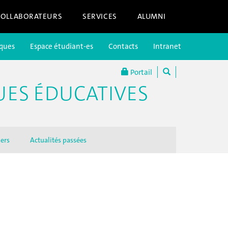
COLLABORATEURS
SERVICES
ALUMNI
iques
Espace étudiant-es
Contacts
Intranet
Portail
UES ÉDUCATIVES
iers
Actualités passées