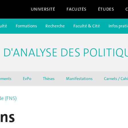
UNIVERSITÉ
FACULTÉS
ÉTUDES
ulté
Formations
Recherche
Faculté & Cité
Infos prat
D'ANALYSE DES POLITIQ
ements
EvPo
Thèses
Manifestations
Carnets / Cah
de (FNS)
ns