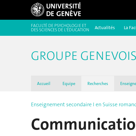
FACULTÉ DE PSYCHOLOGIE ET
Actualités
La Fac
DES SCIENCES DE L'ÉDUCATION
GROUPE GENEVOIS 
Accueil
Equipe
Recherches
Enseign
Enseignement secondaire I en Suisse roman
Communicatio