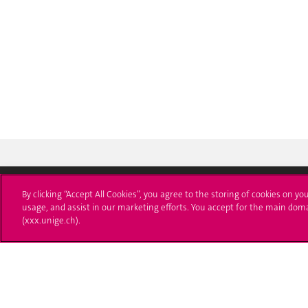
By clicking “Accept All Cookies”, you agree to the storing of cookies on yo
usage, and assist in our marketing efforts. You accept for the main dom
Université de Genève
S'ins
(xxx.unige.ch).
24 rue du Général-Dufour
Immatri
1211 Genève 4
T. +41 (0)22 379 71 11
Démarch
F. +41 (0)22 379 11 34
Poser u