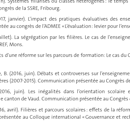
in). Systèmes filiarisés ou classes hétérogènes : le temp
grès de la SSRE, Fribourg.
17, janvier). L’impact des pratiques évaluatives des ens
ée au congrès de l’ADMEE « L’évaluation : levier pour l’ens
illet). La ségrégation par les filières. Le cas de l'ensei
REF, Mons.
ffets d'une réforme sur les parcours de formation: Le cas 
, B. (2016, juin). Débats et controverses sur l'enseignem
lières (2007-2015). Communication présentée au Congrès de
016, juin). Les inégalités dans l’orientation scolair
 le canton de Vaud. Communication présentée au Congrès d
016, avril). Filières et parcours scolaires : effets de la r
résentée au Colloque international « Gouvernance et rec