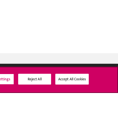
ettings
Reject All
Accept All Cookies
Médias sociaux UNIGE