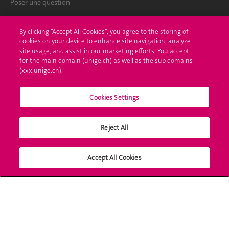
Poser une question
L'UNIGE vous informe
By clicking “Accept All Cookies”, you agree to the storing of
cookies on your device to enhance site navigation, analyze
UNIGE Mobile
site usage, and assist in our marketing efforts. You accept
for the main domain (unige.ch) as well as the sub domains
Médias
(xxx.unige.ch).
Offres d'emploi
Cookies Settings
Bibliothèque
Reject All
Calendrier académique
Médias sociaux UNIGE
Accept All Cookies
Accréditation