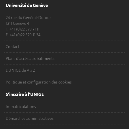
Université de Genève
24 rue du Général-Dufour
1211 Genève 4
T. +41 (0)22 379 71 11
F. +41 (0)22 379 11 34
Contact
Plans d'accès aux bâtiments
L'UNIGE de A à Z
Politique et configuration des cookies
S'inscrire à l'UNIGE
Immatriculations
Démarches administratives