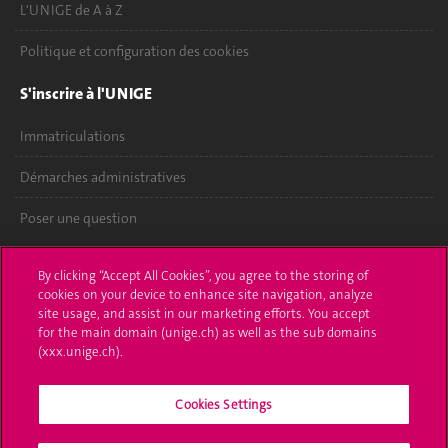
L'UNIGE de A à Z
Politique et configuration des cookies
S'inscrire à l'UNIGE
Immatriculations
Démarches administratives
Poser une question
L'UNIGE vous informe
By clicking “Accept All Cookies”, you agree to the storing of
cookies on your device to enhance site navigation, analyze
UNIGE Mobile
site usage, and assist in our marketing efforts. You accept
for the main domain (unige.ch) as well as the sub domains
Médias
(xxx.unige.ch).
Offres d'emploi
Cookies Settings
Bibliothèque