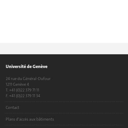
Université de Genève
24 rue du Général-Dufour
1211 Genève 4
T. +41 (0)22 379 71 11
F. +41 (0)22 379 11 34
Contact
Plans d'accès aux bâtiments